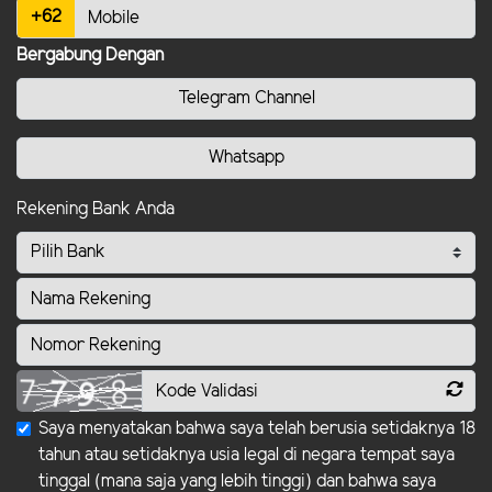
+62
Bergabung Dengan
Telegram Channel
Whatsapp
Rekening Bank Anda
Saya menyatakan bahwa saya telah berusia setidaknya 18
tahun atau setidaknya usia legal di negara tempat saya
tinggal (mana saja yang lebih tinggi) dan bahwa saya