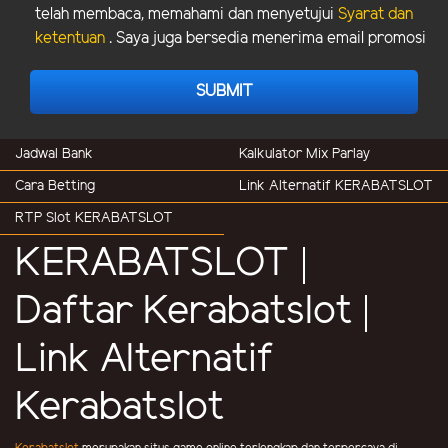
telah membaca, memahami dan menyetujui
Syarat dan
ketentuan
. Saya juga bersedia menerima email promosi
SUBMIT
Jadwal Bank
Kalkulator Mix Parlay
Cara Betting
Link Alternatif KERABATSLOT
RTP Slot KERABATSLOT
KERABATSLOT |
Daftar Kerabatslot |
Link Alternatif
Kerabatslot