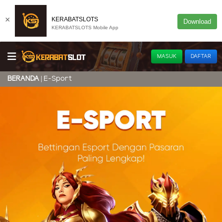
×
KERABATSLOTS
Download
KERABATSLOTS Mobile App
MASUK
DAFTAR
E-Sport
BERANDA