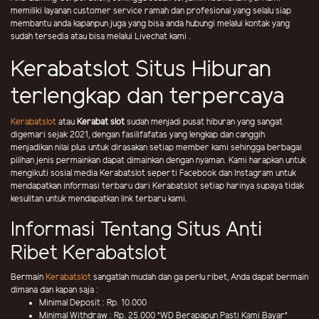
memiliki layanan customer service ramah dan profesional yang selalu siap
membantu anda kapanpun juga yang bisa anda hubungi melalui kontak yang
sudah tersedia atau bisa melalui Livechat kami .
Kerabatslot Situs Hiburan
terlengkap dan terpercaya
Kerabatslot
atau
Kerabat slot
sudah menjadi pusat hiburan yang sangat
digemari sejak 2021, dengan fasilifafatas yang lengkap dan canggih
menjadikan nilai plus untuk dirasakan setiap member kami sehingga berbagai
pilihan jenis permainkan dapat dimainkan dengan nyaman. Kami harapkan untuk
mengikuti sosial media Kerabatslot seperti Facebook dan Instagram untuk
mendapatkan informasi terbaru dari Kerabatslot setiap harinya supaya tidak
kesulitan untuk mendapatkan link terbaru kami.
Informasi Tentang Situs Anti
Ribet Kerabatslot
Bermain
Kerabatslot
sangatlah mudah dan ga perlu ribet, Anda dapat bermain
dimana dan kapan saja :
Minimal Deposit : Rp. 10.000
Minimal Withdraw : Rp. 25.000 *WD Berapapun Pasti Kami Bayar*