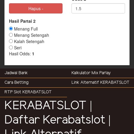
Jadwal Bank
Kalkulator Mix Parlay
Cara Betting
Link Alternatif KERABATSLOT
RTP Slot KERABATSLOT
KERABATSLOT |
Daftar Kerabatslot |