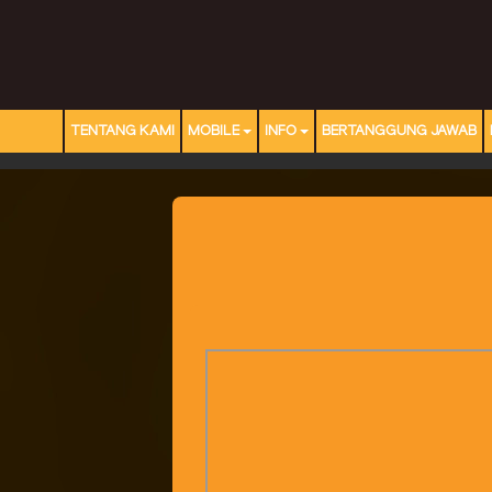
TENTANG KAMI
MOBILE
INFO
BERTANGGUNG JAWAB