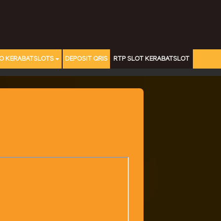
EO KERABATSLOTS
DEPOSIT QRIS
RTP SLOT KERABATSLOT