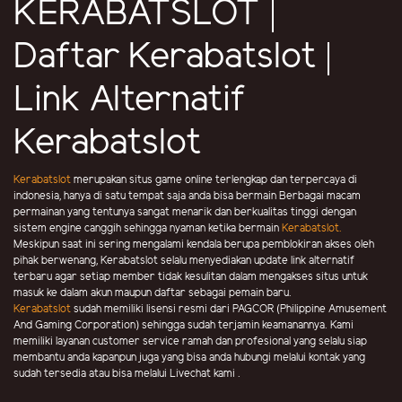
KERABATSLOT |
Daftar Kerabatslot |
Link Alternatif
Kerabatslot
Kerabatslot
merupakan situs game online terlengkap dan terpercaya di
indonesia, hanya di satu tempat saja anda bisa bermain Berbagai macam
permainan yang tentunya sangat menarik dan berkualitas tinggi dengan
sistem engine canggih sehingga nyaman ketika bermain
Kerabatslot.
Meskipun saat ini sering mengalami kendala berupa pemblokiran akses oleh
pihak berwenang, Kerabatslot selalu menyediakan update link alternatif
terbaru agar setiap member tidak kesulitan dalam mengakses situs untuk
masuk ke dalam akun maupun daftar sebagai pemain baru.
Kerabatslot
sudah memiliki lisensi resmi dari PAGCOR (Philippine Amusement
And Gaming Corporation) sehingga sudah terjamin keamanannya. Kami
memiliki layanan customer service ramah dan profesional yang selalu siap
membantu anda kapanpun juga yang bisa anda hubungi melalui kontak yang
sudah tersedia atau bisa melalui Livechat kami .